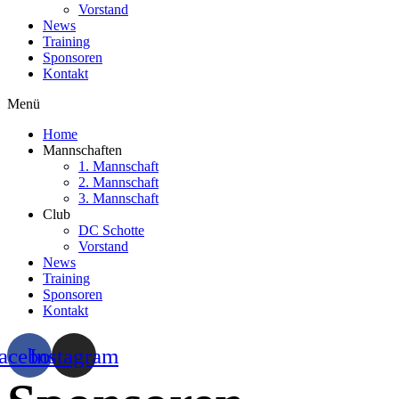
Vorstand
News
Training
Sponsoren
Kontakt
Menü
Home
Mannschaften
1. Mannschaft
2. Mannschaft
3. Mannschaft
Club
DC Schotte
Vorstand
News
Training
Sponsoren
Kontakt
acebook
Instagram