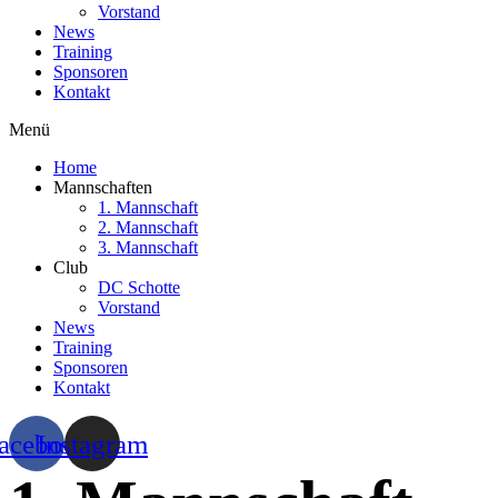
Vorstand
News
Training
Sponsoren
Kontakt
Menü
Home
Mannschaften
1. Mannschaft
2. Mannschaft
3. Mannschaft
Club
DC Schotte
Vorstand
News
Training
Sponsoren
Kontakt
acebook
Instagram